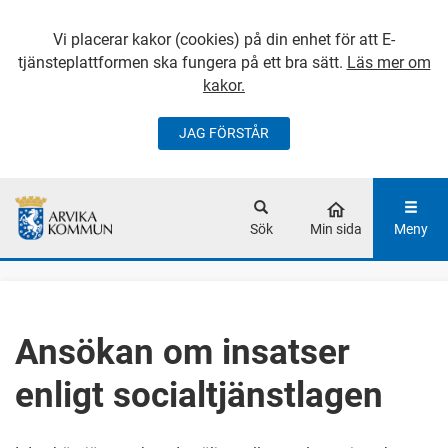
Vi placerar kakor (cookies) på din enhet för att E-
tjänsteplattformen ska fungera på ett bra sätt.
Läs mer om
kakor.
JAG FÖRSTÅR
GÅ DIREKT TILL
HUVUDINNEHÅLLET
Sök
Min sida
Meny
Ansökan om insatser
enligt socialtjänstlagen