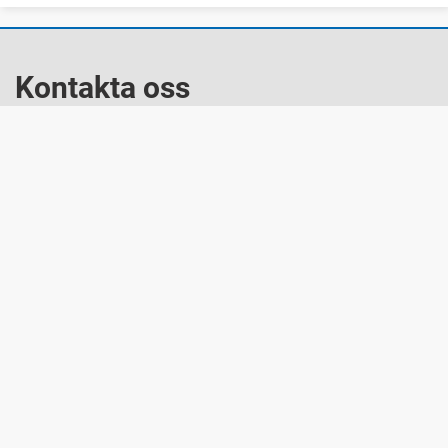
Kontakta oss
Telefon: 0570-816 00
arvika.kommun@arvika.se
Besök oss
Arvika kommun
671 81 Arvika
Snabblänkar
Startsida e-tjänster