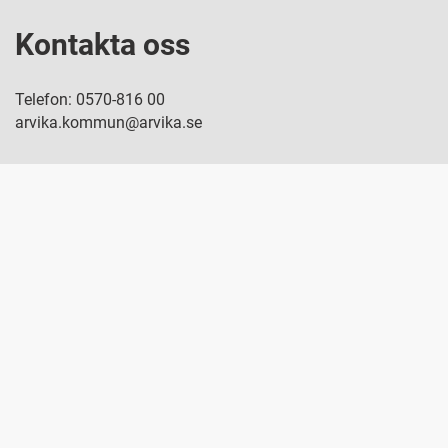
Kontakta oss
Telefon: 0570-816 00
arvika.kommun@arvika.se
Besök oss
Arvika kommun
671 81 Arvika
Snabblänkar
Startsida e-tjänster
Tyck till om våra e-tjänster
Personuppgiftshantering