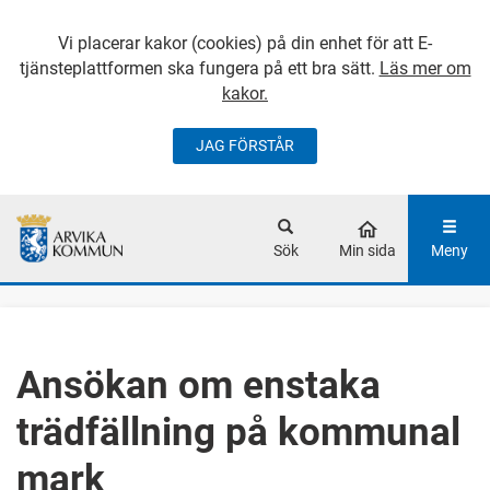
Vi placerar kakor (cookies) på din enhet för att E-
tjänsteplattformen ska fungera på ett bra sätt.
Läs mer om
kakor.
JAG FÖRSTÅR
GÅ DIREKT TILL
HUVUDINNEHÅLLET
Sök
Min sida
Meny
Ansökan om enstaka
trädfällning på kommunal
mark